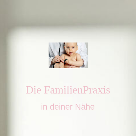
Die
Familien
Praxis
in deiner Nähe